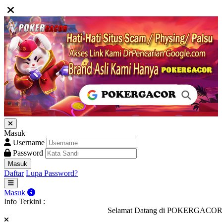
Masuk
Username
Password
Masuk
Daftar
Lupa Password?
Masuk
Info Terkini :
Selamat Datang di POKERGACOR Login, 