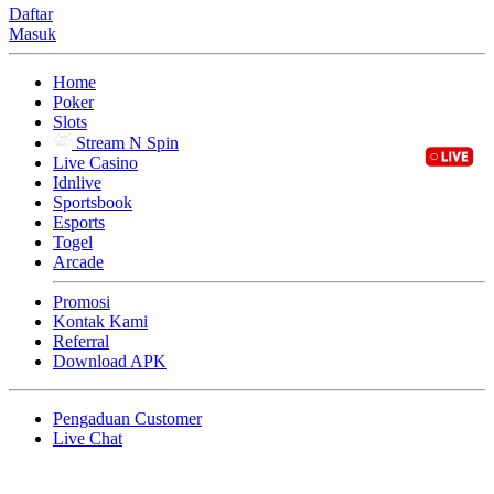
Daftar
Masuk
Home
Poker
Slots
Stream N Spin
Live Casino
Idnlive
Sportsbook
Esports
Togel
Arcade
Promosi
Kontak Kami
Referral
Download APK
Pengaduan Customer
Live Chat