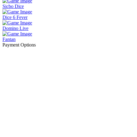
Sicbo Dice
Dice 6 Fever
Domino Live
Fantan
Payment Options