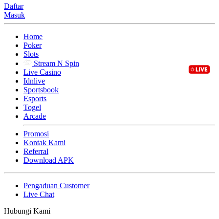
Daftar
Masuk
Home
Poker
Slots
Stream N Spin
Live Casino
Idnlive
Sportsbook
Esports
Togel
Arcade
Promosi
Kontak Kami
Referral
Download APK
Pengaduan Customer
Live Chat
Hubungi Kami