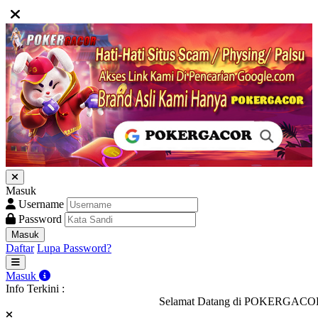
Masuk
Username
Password
Masuk
Daftar
Lupa Password?
Masuk
Info Terkini :
Selamat Datang di POKERGACOR Login