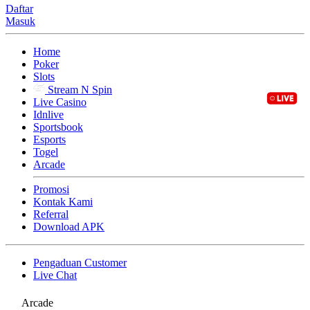
Daftar
Masuk
Home
Poker
Slots
Stream N Spin
Live Casino
Idnlive
Sportsbook
Esports
Togel
Arcade
Promosi
Kontak Kami
Referral
Download APK
Pengaduan Customer
Live Chat
Arcade