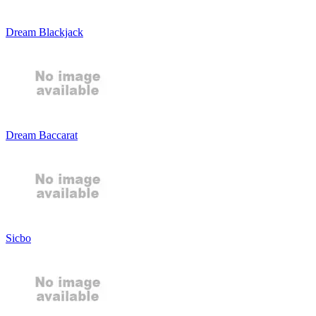
Dream Blackjack
Dream Baccarat
Sicbo