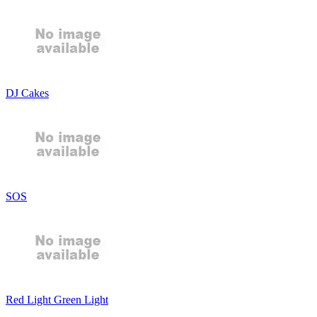
DJ Cakes
SOS
Red Light Green Light