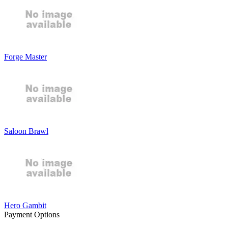
Forge Master
Saloon Brawl
Hero Gambit
Payment Options