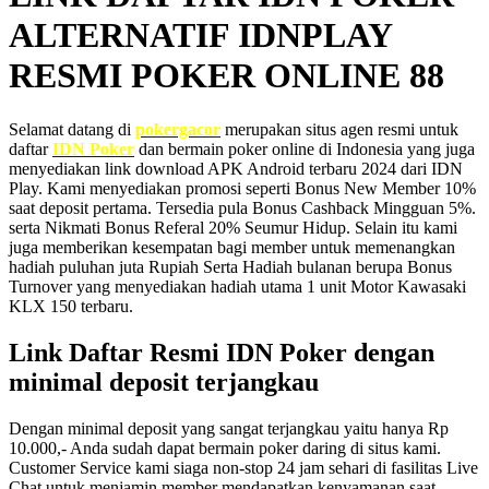
ALTERNATIF IDNPLAY
RESMI POKER ONLINE 88
Selamat datang di
pokergacor
merupakan situs agen resmi untuk
daftar
IDN Poker
dan bermain poker online di Indonesia yang juga
menyediakan link download APK Android terbaru 2024 dari IDN
Play. Kami menyediakan promosi seperti Bonus New Member 10%
saat deposit pertama. Tersedia pula Bonus Cashback Mingguan 5%.
serta Nikmati Bonus Referal 20% Seumur Hidup. Selain itu kami
juga memberikan kesempatan bagi member untuk memenangkan
hadiah puluhan juta Rupiah Serta Hadiah bulanan berupa Bonus
Turnover yang menyediakan hadiah utama 1 unit Motor Kawasaki
KLX 150 terbaru.
Link Daftar Resmi IDN Poker dengan
minimal deposit terjangkau
Dengan minimal deposit yang sangat terjangkau yaitu hanya Rp
10.000,- Anda sudah dapat bermain poker daring di situs kami.
Customer Service kami siaga non-stop 24 jam sehari di fasilitas Live
Chat untuk menjamin member mendapatkan kenyamanan saat