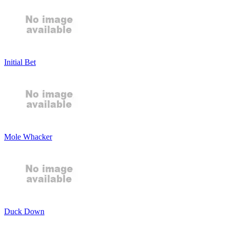
Initial Bet
Mole Whacker
Duck Down