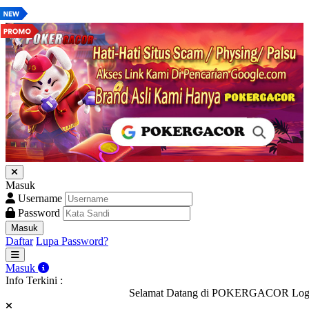
Masuk
Username
Password
Masuk
Daftar
Lupa Password?
Masuk
Info Terkini :
Selamat Datang di POKERGACOR Login, Dafta